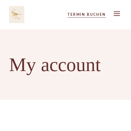
Skip
to
the
TERMIN BUCHEN
content
My account