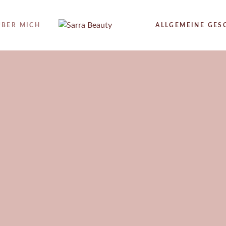
ÜBER MICH
ALLGEMEINE GE
G
TING
M