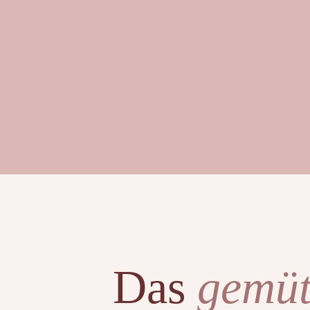
ZUSATZTREATMENTS
Das
gemüt