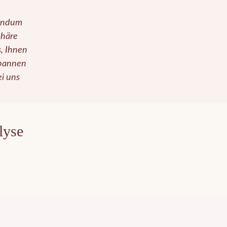
rundum
phäre
s, Ihnen
spannen
ei uns
lyse