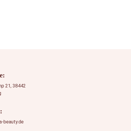
e:
p 21, 38442
g
:
a-beauty.de