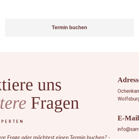
Buche
jetzt
deinen Termin
Termin buchen
tiere uns
Adress
Ochenkam
tere
Fragen
Wolfsbur
E-Mail
XPERTEN
i
nfo@sarr
re Frage oder möchtest einen Termin buchen? -