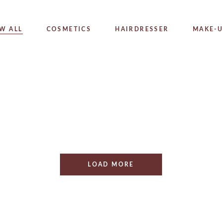
REATMENTS
W ALL
COSMETICS
HAIRDRESSER
MAKE-
Shades of Nude
COSMETICS
Jade Roller
COSMETICS
Studio Make-up
MAKE-UP
LOAD MORE