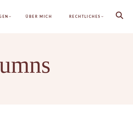
HAUTANALYSE
GEN
ÜBER MICH
RECHTLICHES
DAUERHAFTE
HAARENTFERNUNG
METATHERAPIE
LYSE
ALLGEMEINE
HYDRA4FACE
lumns
GESCHÄFTSBEDINGUNGEN
AFTE
MICRONEEDLING
TFERNUNG
IMPRESSUM
FRUCHTSÄURE
RAPIE
DATENSCHUTZ
SEIDENFADENLIFTING
FACE
KOLLAGENFADENLIFTING
EEDLING
INTENSIV PROGRAMM
SÄURE
ZUSATZTREATMENTS
ADENLIFTING
NFADENLIFTING
V PROGRAMM