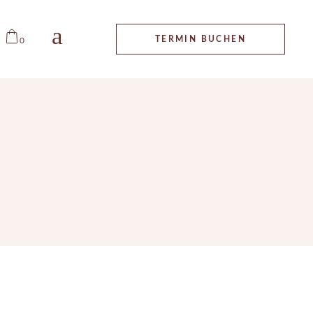
ALLGEMEINE
TERMIN BUCHEN
0
GESCHÄFTSBEDINGUNGEN
IMPRESSUM
DATENSCHUTZ