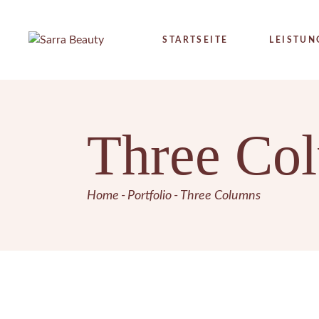
STARTSEITE
LEISTUN
HAUTANA
Three Co
DAUERH
HAAREN
METATHE
Home
Portfolio
Three Columns
HYDRA4
MICRON
FRUCHT
SEIDENF
KOLLAGE
INTENSI