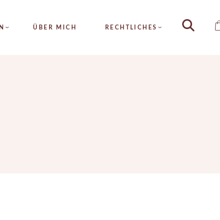
HAUTANALYSE
N
ÜBER MICH
RECHTLICHES
DAUERHAFTE
HAARENTFERNUNG
METATHERAPIE
YSE
ALLGEMEINE
HYDRA4FACE
GESCHÄFTSBEDINGUNGEN
TE
MICRONEEDLING
ERNUNG
IMPRESSUM
FRUCHTSÄURE
PIE
DATENSCHUTZ
SEIDENFADENLIFTING
CE
KOLLAGENFADENLIFTING
DLING
INTENSIV PROGRAMM
URE
ZUSATZTREATMENTS
ENLIFTING
ADENLIFTING
 PROGRAMM