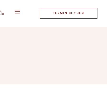
ALLGEMEINE
TERMIN BUCHEN
0
GESCHÄFTSBEDINGUNGEN
IMPRESSUM
DATENSCHUTZ