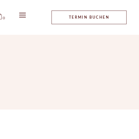
ALLGEMEINE
TERMIN BUCHEN
0
GESCHÄFTSBEDINGUNGEN
IMPRESSUM
DATENSCHUTZ