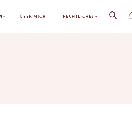
HAUTANALYSE
N
ÜBER MICH
RECHTLICHES
DAUERHAFTE
HAARENTFERNUNG
METATHERAPIE
YSE
ALLGEMEINE
HYDRA4FACE
GESCHÄFTSBEDINGUNGEN
TE
MICRONEEDLING
ERNUNG
IMPRESSUM
FRUCHTSÄURE
PIE
DATENSCHUTZ
SEIDENFADENLIFTING
CE
KOLLAGENFADENLIFTING
DLING
INTENSIV PROGRAMM
URE
ZUSATZTREATMENTS
ENLIFTING
ADENLIFTING
 PROGRAMM