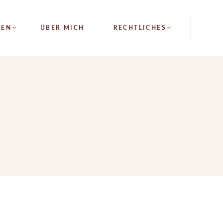
ALLGEMEINE
GEN
ÜBER MICH
RECHTLICHES
GESCHÄFTSBEDINGUNGEN
IMPRESSUM
DATENSCHUTZ
LYSE
ALLGEMEINE
GESCHÄFTSBEDINGUNGEN
FTE
FERNUNG
IMPRESSUM
RAPIE
DATENSCHUTZ
ACE
EDLING
ÄURE
ADENLIFTING
NFADENLIFTING
V PROGRAMM