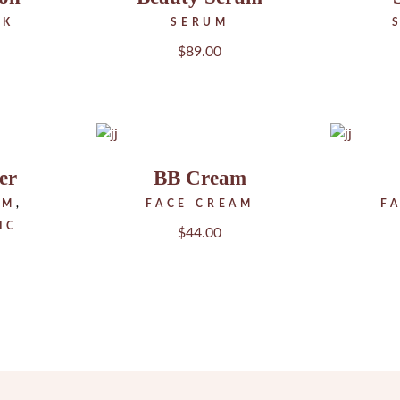
LK
SERUM
ZUSATZT
$
89.00
er
BB Cream
AM
FACE CREAM
F
IC
$
44.00