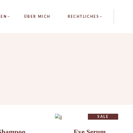
ALLGEMEINE
GEN
ÜBER MICH
RECHTLICHES
GESCHÄFTSBEDINGUNGEN
IMPRESSUM
DATENSCHUTZ
LYSE
ALLGEMEINE
GESCHÄFTSBEDINGUNGEN
FTE
FERNUNG
IMPRESSUM
RAPIE
DATENSCHUTZ
ACE
EDLING
ÄURE
ADENLIFTING
SALE
NFADENLIFTING
Shampoo
Eye Serum
V PROGRAMM