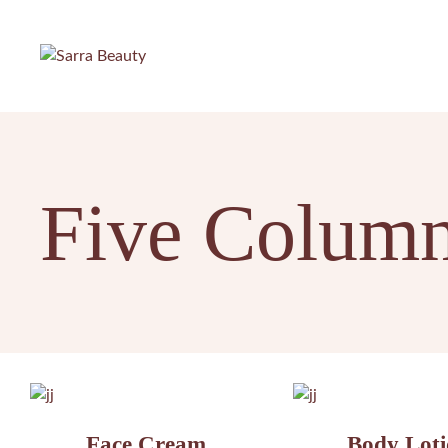
Five Colum
Face Cream
Body Lot