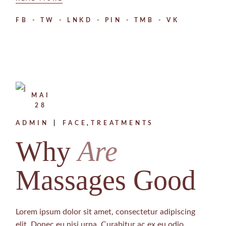
FB
TW
LNKD
PIN
TMB
VK
MAI
28
ADMIN
FACE
TREATMENTS
Why
Are
Massages Good
Lorem ipsum dolor sit amet, consectetur adipiscing
elit. Donec eu nisi urna. Curabitur ac ex eu odio