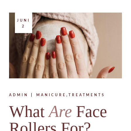
JUNI
2
ADMIN
MANICURE
TREATMENTS
What
Are
Face
Rollers For?