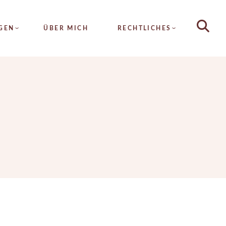
HAUTANALYSE
GEN
ÜBER MICH
RECHTLICHES
DAUERHAFTE
HAARENTFERNUNG
METATHERAPIE
LYSE
ALLGEMEINE
HYDRA4FACE
GESCHÄFTSBEDINGUNGEN
AFTE
MICRONEEDLING
TFERNUNG
IMPRESSUM
FRUCHTSÄURE
RAPIE
DATENSCHUTZ
SEIDENFADENLIFTING
FACE
KOLLAGENFADENLIFTING
EEDLING
INTENSIV PROGRAMM
SÄURE
ZUSATZTREATMENTS
ADENLIFTING
NFADENLIFTING
V PROGRAMM