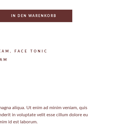
ity
IN DEN WARENKORB
EAM
,
FACE TONIC
EAM
 magna aliqua. Ut enim ad minim veniam, quis
erit in voluptate velit esse cillum dolore eu
anim id est laborum.