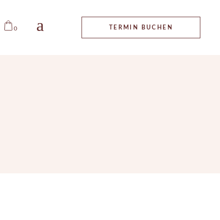
ALLGEMEINE
TERMIN BUCHEN
0
GESCHÄFTSBEDINGUNGEN
IMPRESSUM
DATENSCHUTZ