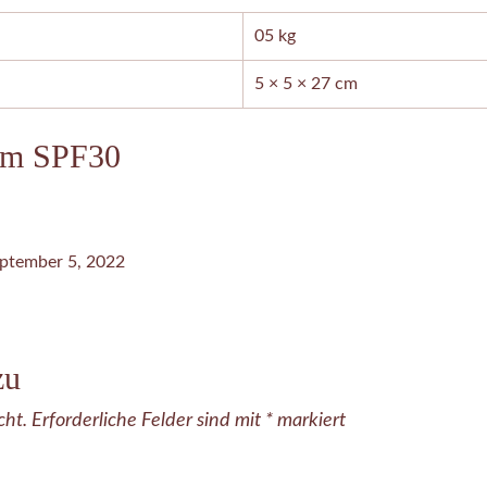
05 kg
5 × 5 × 27 cm
am SPF30
ptember 5, 2022
zu
cht.
Erforderliche Felder sind mit
*
markiert