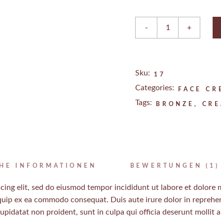
Face Cream SPF30 quant
-
+
Sku:
17
Categories:
FACE CR
Tags:
BRONZE
,
CR
CHE INFORMATIONEN
BEWERTUNGEN (1)
cing elit, sed do eiusmod tempor incididunt ut labore et dolore
iquip ex ea commodo consequat. Duis aute irure dolor in reprehend
cupidatat non proident, sunt in culpa qui officia deserunt mollit 