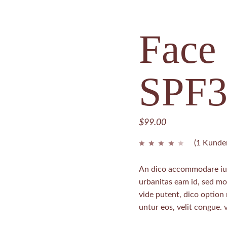
REATMENTS
Face
SPF3
$
99.00
(
1
Kunden
An dico accommodare ius
urbanitas eam id, sed m
vide putent, dico option
untur eos, velit congue. v