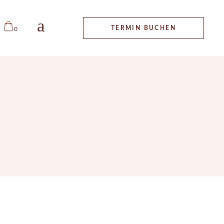
ALLGEMEINE
TERMIN BUCHEN
0
GESCHÄFTSBEDINGUNGEN
IMPRESSUM
DATENSCHUTZ