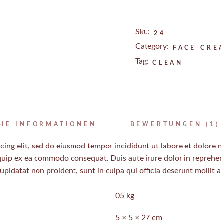
Sku:
24
Category:
FACE CRE
Tag:
CLEAN
CHE INFORMATIONEN
BEWERTUNGEN (1)
cing elit, sed do eiusmod tempor incididunt ut labore et dolore
iquip ex ea commodo consequat. Duis aute irure dolor in reprehend
cupidatat non proident, sunt in culpa qui officia deserunt mollit 
05 kg
5 × 5 × 27 cm