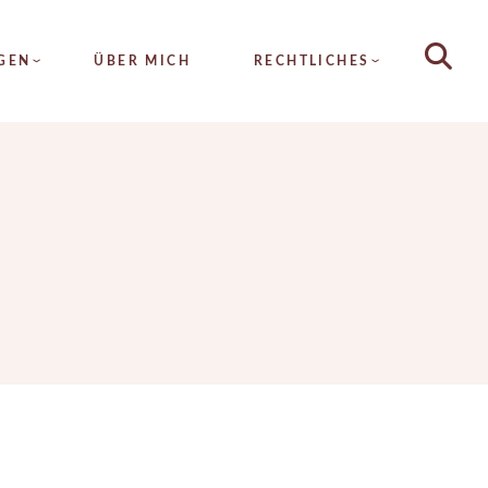
HAUTANALYSE
GEN
ÜBER MICH
RECHTLICHES
DAUERHAFTE
HAARENTFERNUNG
METATHERAPIE
LYSE
ALLGEMEINE
HYDRA4FACE
GESCHÄFTSBEDINGUNGEN
AFTE
MICRONEEDLING
TFERNUNG
IMPRESSUM
FRUCHTSÄURE
RAPIE
DATENSCHUTZ
SEIDENFADENLIFTING
FACE
KOLLAGENFADENLIFTING
EEDLING
INTENSIV PROGRAMM
SÄURE
ZUSATZTREATMENTS
ADENLIFTING
NFADENLIFTING
V PROGRAMM