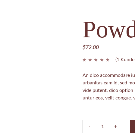
REATMENTS
Powd
$
72.00
(
1
Kunden
An dico accommodare ius
urbanitas eam id, sed m
vide putent, dico option
untur eos, velit congue. v
Powder Iona quantity
-
+