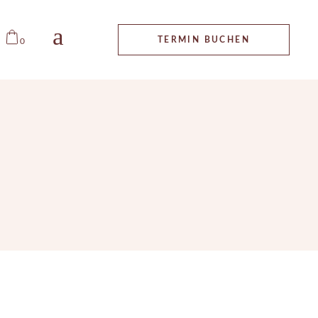
ALLGEMEINE
TERMIN BUCHEN
0
GESCHÄFTSBEDINGUNGEN
IMPRESSUM
DATENSCHUTZ