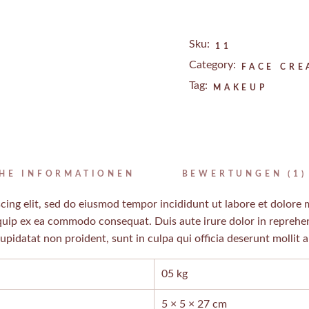
Sku:
11
Category:
FACE CRE
Tag:
MAKEUP
CHE INFORMATIONEN
BEWERTUNGEN (1)
cing elit, sed do eiusmod tempor incididunt ut labore et dolore
iquip ex ea commodo consequat. Duis aute irure dolor in reprehend
cupidatat non proident, sunt in culpa qui officia deserunt mollit 
05 kg
5 × 5 × 27 cm