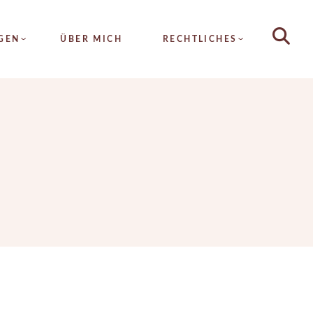
HAUTANALYSE
GEN
ÜBER MICH
RECHTLICHES
DAUERHAFTE
HAARENTFERNUNG
METATHERAPIE
LYSE
ALLGEMEINE
HYDRA4FACE
GESCHÄFTSBEDINGUNGEN
AFTE
MICRONEEDLING
TFERNUNG
IMPRESSUM
FRUCHTSÄURE
RAPIE
DATENSCHUTZ
SEIDENFADENLIFTING
FACE
KOLLAGENFADENLIFTING
EEDLING
INTENSIV PROGRAMM
SÄURE
ZUSATZTREATMENTS
ADENLIFTING
NFADENLIFTING
V PROGRAMM