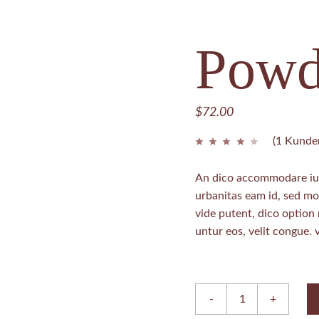
REATMENTS
Powd
$
72.00
(
1
Kunden
An dico accommodare ius
urbanitas eam id, sed m
vide putent, dico option
untur eos, velit congue. v
Powder quantity
-
+