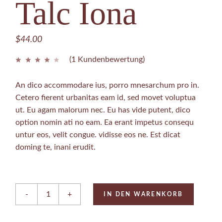
Talc Iona
$
44.00
(
1
Kundenbewertung)
An dico accommodare ius, porro mnesarchum pro in.
Cetero fierent urbanitas eam id, sed movet voluptua
ut. Eu agam malorum nec. Eu has vide putent, dico
option nomin ati no eam. Ea erant impetus consequ
untur eos, velit congue. vidisse eos ne. Est dicat
doming te, inani erudit.
Talc Iona quantity
-
+
IN DEN WARENKORB